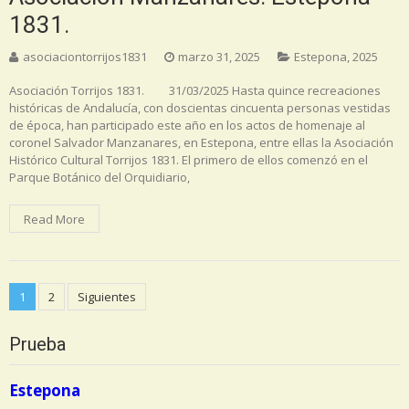
1831.
asociaciontorrijos1831
marzo 31, 2025
Estepona
,
2025
Asociación Torrijos 1831. 31/03/2025 Hasta quince recreaciones
históricas de Andalucía, con doscientas cincuenta personas vestidas
de época, han participado este año en los actos de homenaje al
coronel Salvador Manzanares, en Estepona, entre ellas la Asociación
Histórico Cultural Torrijos 1831. El primero de ellos comenzó en el
Parque Botánico del Orquidiario,
Read More
Navegación
1
2
Siguientes
de
entradas
Prueba
Estepona