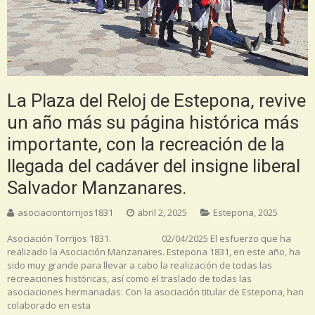
La Plaza del Reloj de Estepona, revive
un año más su página histórica más
importante, con la recreación de la
llegada del cadáver del insigne liberal
Salvador Manzanares.
asociaciontorrijos1831
abril 2, 2025
Estepona
,
2025
Asociación Torrijos 1831. 02/04/2025 El esfuerzo que ha
realizado la Asociación Manzanares. Estepona 1831, en este año, ha
sido muy grande para llevar a cabo la realización de todas las
recreaciones históricas, así como el traslado de todas las
asociaciones hermanadas. Con la asociación titular de Estepona, han
colaborado en esta