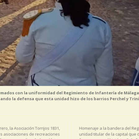
rmados con la uniformidad del Regimiento de Infantería de Málaga,
rdando la defensa que esta unidad hizo de los barrios Perchel y Trin
rero, la Asociación Torrijos 1831,
Homenaje a la bandera del Regi
 asociaciones de recreaciones
unidad titular de la capital que