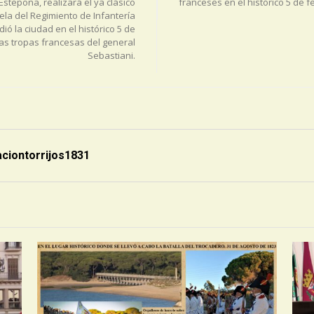
Estepona, realizará el ya clásico
franceses en el histórico 5 de f
la del Regimiento de Infantería
ó la ciudad en el histórico 5 de
las tropas francesas del general
Sebastiani.
aciontorrijos1831