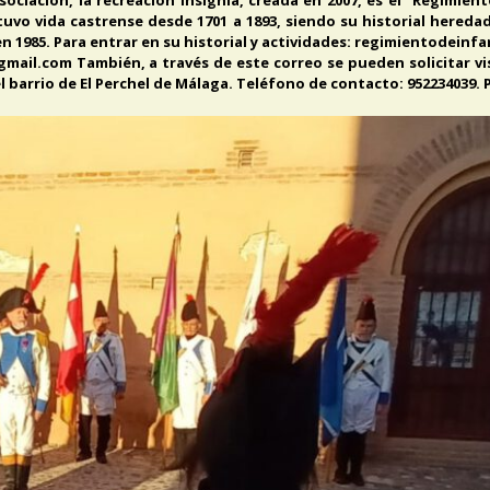
uvo vida castrense desde 1701 a 1893, siendo su historial hereda
en 1985. Para entrar en su historial y actividades: regimientodei
mail.com También, a través de este correo se pueden solicitar vi
 el barrio de El Perchel de Málaga. Teléfono de contacto: 952234039