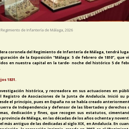
Regimiento de Infantería de Málaga
,
2026
ndera coronela del Regimiento de Infantería de Málaga, tendrá lugar
nauguración de la Exposición “Málaga: 5 de febrero de 1810”, que 
os en nuestra capital en la tarde- noche del histórico 5 de feb
.
jos 1831.
 investigación histórica, y recreadora en sus actuaciones en púb
el Registro de Asociaciones de la Junta de Andalucía. Inició su 
desde el principio, pues en España no se había creado anteriormen
 Guerra de Independencia y defensor de las libertades y derechos
ormas, dedicación y fines, que recogen sus estatutos, cimenta
a provincia de Málaga, en las décadas de los años ochenta y noventa
el más antiguo de las dedicadas al siglo XIX, en Andalucía. En cuan
sociación, la recreación insignia, creada en 2007, es el “Regimien