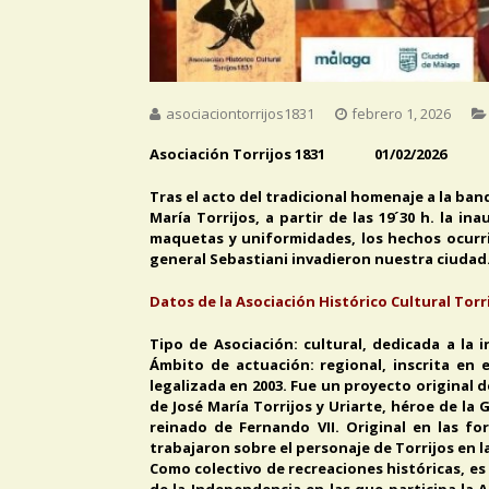
asociaciontorrijos1831
febrero 1, 2026
Asociación Torrijos 1831 01/02/2026
Tras el acto del tradicional homenaje a la ba
María Torrijos, a partir de las 19´30 h. la i
maquetas y uniformidades, los hechos ocurrid
general Sebastiani invadieron nuestra ciudad
Datos de la Asociación Histórico Cultural Torri
Tipo de Asociación: cultural, dedicada a la
Ámbito de actuación: regional, inscrita en 
legalizada en 2003. Fue un proyecto original 
de José María Torrijos y Uriarte, héroe de la
reinado de Fernando VII. Original en las f
trabajaron sobre el personaje de Torrijos en l
Como colectivo de recreaciones históricas, es 
de la Independencia en las que participa la A