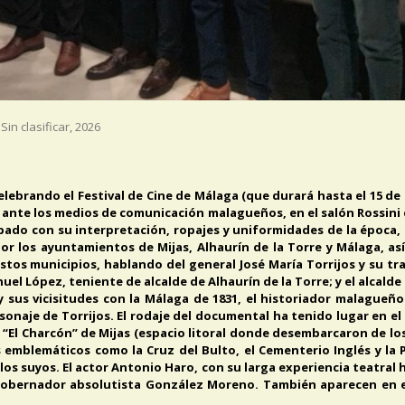
Sin clasificar
,
2026
elebrando el Festival de Cine de Málaga (que durará hasta el 15 de
ante los medios de comunicación malagueños, en el salón Rossini 
ipado con su interpretación, ropajes y uniformidades de la época, 
or los ayuntamientos de Mijas, Alhaurín de la Torre y Málaga, así
os municipios, hablando del general José María Torrijos y su tra
el López, teniente de alcalde de Alhaurín de la Torre; y el alcalde
 y sus vicisitudes con la Málaga de 1831, el historiador malague
rsonaje de Torrijos. El rodaje del documental ha tenido lugar en el
de “El Charcón” de Mijas (espacio litoral donde desembarcaron de los l
os emblemáticos como la Cruz del Bulto, el Cementerio Inglés y la
los suyos. El actor Antonio Haro, con su larga experiencia teatral 
l gobernador absolutista González Moreno. También aparecen en