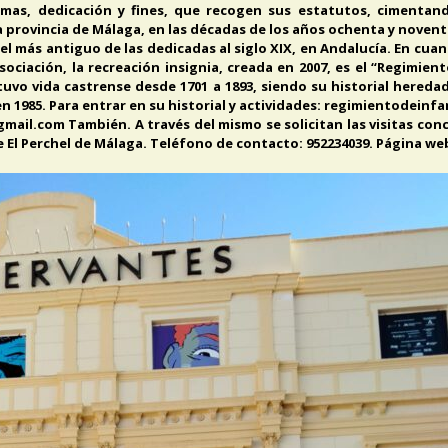
ormas, dedicación y fines, que recogen sus estatutos, cimenta
a provincia de Málaga, en las décadas de los años ochenta y noventa
el más antiguo de las dedicadas al siglo XIX, en Andalucía. En cuan
sociación, la recreación insignia, creada en 2007, es el “Regimien
uvo vida castrense desde 1701 a 1893, siendo su historial hereda
en 1985. Para entrar en su historial y actividades: regimientodei
ail.com También. A través del mismo se solicitan las visitas con
 de El Perchel de Málaga. Teléfono de contacto: 952234039. Página w