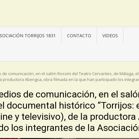
SOCIACIÓN TORRIJOS 1831
CONTACTO
VIDEOS
de comunicación, en el salón Rossini del Teatro Cervantes, de Málaga, el 
e la productora Abengsa, obra filmada en la que han participado los integran
edios de comunicación, en el salón
l documental histórico “Torrijos: e
ine y televisivo), de la productor
do los integrantes de la Asociació