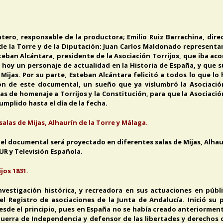
intero, responsable de la productora; Emilio Ruiz Barrachina, di
e la Torre y de la Diputación; Juan Carlos Maldonado representan
teban Alcántara, presidente de la Asociación Torrijos, que iba ac
 hoy un personaje de actualidad en la Historia de España, y que 
 Mijas. Por su parte, Esteban Alcántara felicitó a todos lo que lo
ión de este documental, un sueño que ya vislumbró la Asociació
s de homenaje a Torrijos y la Constitución, para que la Asociación 
mplido hasta el día de la fecha.
las de Mijas, Alhaurín de la Torre y Málaga.
l documental será proyectado en diferentes salas de Mijas, Alhaur
UR y Televisión Española.
jos 1831.
 investigación histórica, y recreadora en sus actuaciones en púb
el Registro de asociaciones de la Junta de Andalucía. Inició su 
desde el principio, pues en España no se había creado anteriormen
 Guerra de Independencia y defensor de las libertades y derechos