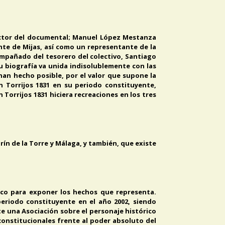
rector del documental; Manuel López Mestanza
te de Mijas, así como un representante de la
ompañado del tesorero del colectivo, Santiago
su biografía va unida indisolublemente con las
 han hecho posible, por el valor que supone la
n Torrijos 1831 en su periodo constituyente,
Torrijos 1831 hiciera recreaciones en los tres
ín de la Torre y Málaga, y también, que existe
lico para exponer los hechos que representa.
periodo constituyente en el año 2002, siendo
te una Asociación sobre el personaje histórico
 constitucionales frente al poder absoluto del