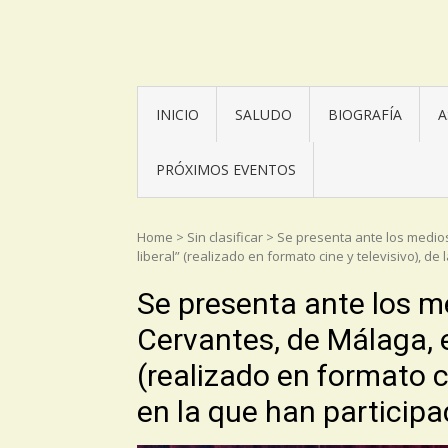
Asociación Torrijos 1831
INICIO
SALUDO
BIOGRAFÍA
A
PRÓXIMOS EVENTOS
Home
>
Sin clasificar
>
Se presenta ante los medios 
liberal” (realizado en formato cine y televisivo), d
Se presenta ante los m
Cervantes, de Málaga, e
(realizado en formato c
en la que han participa