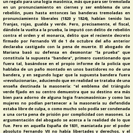
un regalo para una logia masónica, más que para ser tremolada
en un pronunciamiento en ciernes y ser emblema de una
rebelión, pues hasta entonces las banderas tremoladas en
pronunciamiento liberales (1820 y 1824), habían tenido las
franjas, rojas, gualda y verde. Pero, precisamente, el fiscal,
dándole la vuelta a la prueba, la imputó con delito de rebelión
contra el orden y el monarca, delito que el reciente decreto
firmado por Fernando VII de 1 de octubre del año anterior
declaraba castigado con la pena de muerte. El abogado de
Mariana basó su defensa en desmontar “la prueba” que
constituía la supuesta “bandera”, primero cuestionando que
fuera tal, basándose en el propio informe de la policía que
hablaba de un paño montado en unos bastidores no de una
bandera, y en segundo lugar que la supuesta bandera fuera
«revolucionaria», aduciendo que en realidad se trataba de una
enseña destinada la masonería: “el emblema del triángulo
verde fijado en su centro demuestra que su destino era más
bien para adorno de alguna logia francmasónica» y como las
mujeres no podían pertenecer a la masonería su defendida
estaba libre de culpa, o como mucho solo podía ser condenada
a una corta pena de prisión por complicidad con masones. La
argumentación del abogado se acerca a la realidad de lo que
fue. Pero en aquella España de 1831, maniatada por el poder
absoluto Fernando VII no había libertades y derechos, y el