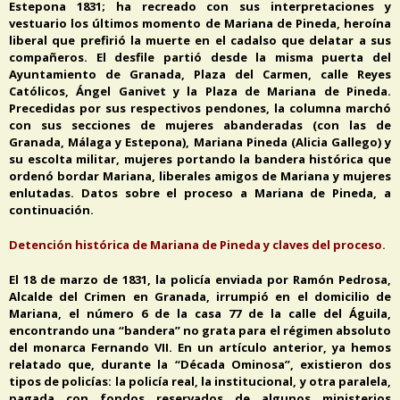
Estepona 1831; ha recreado con sus interpretaciones y
vestuario los últimos momento de Mariana de Pineda, heroína
liberal que prefirió la muerte en el cadalso que delatar a sus
compañeros. El desfile partió desde la misma puerta del
Ayuntamiento de Granada, Plaza del Carmen, calle Reyes
Católicos, Ángel Ganivet y la Plaza de Mariana de Pineda.
Precedidas por sus respectivos pendones, la columna marchó
con sus secciones de mujeres abanderadas (con las de
Granada, Málaga y Estepona), Mariana Pineda (Alicia Gallego) y
su escolta militar, mujeres portando la bandera histórica que
ordenó bordar Mariana, liberales amigos de Mariana y mujeres
enlutadas. Datos sobre el proceso a Mariana de Pineda, a
continuación.
Detención histórica de Mariana de Pineda y claves del proceso.
El 18 de marzo de 1831, la policía enviada por Ramón Pedrosa,
Alcalde del Crimen en Granada, irrumpió en el domicilio de
Mariana, el número 6 de la casa 77 de la calle del Águila,
encontrando una “bandera” no grata para el régimen absoluto
del monarca Fernando VII. En un artículo anterior, ya hemos
relatado que, durante la “Década Ominosa”, existieron dos
tipos de policías: la policía real, la institucional, y otra paralela,
pagada con fondos reservados de algunos ministerios