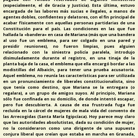
(especialmente, el de Gracia y Justicia). Esta última, estuvo
encargada de las labores más sucias e ilegales, a manos de
agentes dobles, confidentes y delatores, con el fin principal de
acabar físicamente con aquellas personas partidarias de una
Constitución para el país. Las condiciones en las que fue
hallada la «bandera» en casa de Mariana (más que una bandera
al uso fue un emblema, para ser colgado en una pared y
presidir reuniones), no fueron limpias, pues alguien
relacionado con la siniestra policía paralela, introdujo
disimuladamente durante el registro, en una tinaja de la
planta baja de la casa, el emblema que ella encargó bordar a las
modistillas del Albaicín, para tener una prueba acusatoria.
Aquel emblema, no reunía las características para ser utilizada
en un pronunciamiento de liberales constitucionalista, sino
que tenía como destino, que Mariana se la entregara (o
regalara), a un grupo de amigos suyos. Al principio, Mariana
sólo fue confinada en su domicilio, de donde intentó escapar,
pero fue descubierta. A causa de esa frustrada fuga fue
recluida en la cárcel de mujeres de mala vida del convento de
las Arrecogidas (Santa María Egipcíaca). Hoy parece muy claro
que las autoridades absolutistas, dada su condición de mujer,
no la consideraron como una dirigente de una supuesta
conjura liberal que creían que estaba en marcha en Granada,