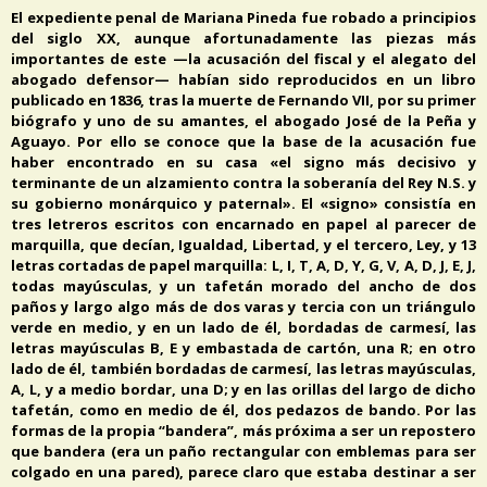
El expediente penal de Mariana Pineda fue robado a principios
del siglo XX, aunque afortunadamente las piezas más
importantes de este —la acusación del fiscal y el alegato del
abogado defensor— habían sido reproducidos en un libro
publicado en 1836, tras la muerte de Fernando VII, por su primer
biógrafo y uno de su amantes, el abogado José de la Peña y
Aguayo. Por ello se conoce que la base de la acusación fue
haber encontrado en su casa «el signo más decisivo y
terminante de un alzamiento contra la soberanía del Rey N.S. y
su gobierno monárquico y paternal». El «signo» consistía en
tres letreros escritos con encarnado en papel al parecer de
marquilla, que decían, Igualdad, Libertad, y el tercero, Ley, y 13
letras cortadas de papel marquilla: L, I, T, A, D, Y, G, V, A, D, J, E, J,
todas mayúsculas, y un tafetán morado del ancho de dos
paños y largo algo más de dos varas y tercia con un triángulo
verde en medio, y en un lado de él, bordadas de carmesí, las
letras mayúsculas B, E y embastada de cartón, una R; en otro
lado de él, también bordadas de carmesí, las letras mayúsculas,
A, L, y a medio bordar, una D; y en las orillas del largo de dicho
tafetán, como en medio de él, dos pedazos de bando. Por las
formas de la propia “bandera”, más próxima a ser un repostero
que bandera (era un paño rectangular con emblemas para ser
colgado en una pared), parece claro que estaba destinar a ser