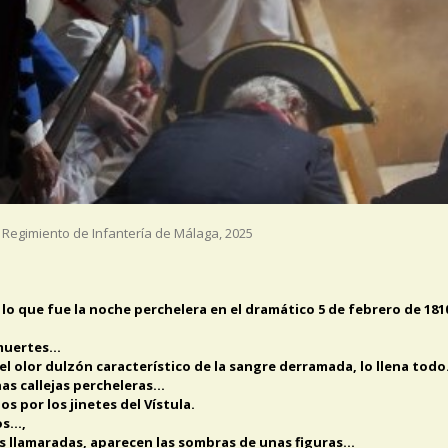
Regimiento de Infantería de Málaga
,
2025
lo que fue la noche perchelera en el dramático 5 de febrero de 181
y muertes…
el olor dulzón característico de la sangre derramada, lo llena tod
has callejas percheleras…
s por los jinetes del Vístula.
os…,
las llamaradas, aparecen las sombras de unas figuras…