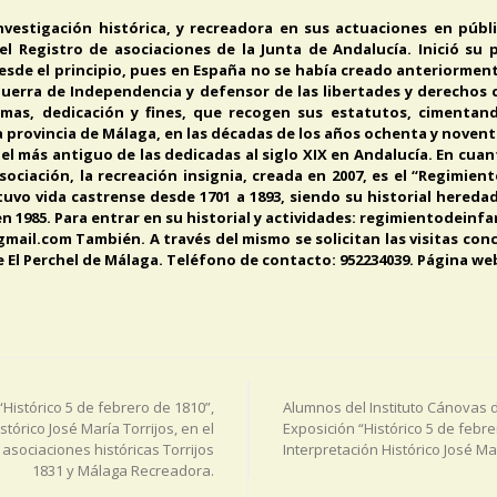
 investigación histórica, y recreadora en sus actuaciones en púb
el Registro de asociaciones de la Junta de Andalucía. Inició su 
desde el principio, pues en España no se había creado anteriormen
 Guerra de Independencia y defensor de las libertades y derechos
ormas, dedicación y fines, que recogen sus estatutos, cimenta
a provincia de Málaga, en las décadas de los años ochenta y noventa
el más antiguo de las dedicadas al siglo XIX en Andalucía. En cuan
sociación, la recreación insignia, creada en 2007, es el “Regimien
uvo vida castrense desde 1701 a 1893, siendo su historial hereda
en 1985. Para entrar en su historial y actividades: regimientodei
ail.com También. A través del mismo se solicitan las visitas con
 de El Perchel de Málaga. Teléfono de contacto: 952234039. Página w
“Histórico 5 de febrero de 1810”,
Alumnos del Instituto Cánovas de
stórico José María Torrijos, en el
Exposición “Histórico 5 de febre
 asociaciones históricas Torrijos
Interpretación Histórico José Mar
1831 y Málaga Recreadora.