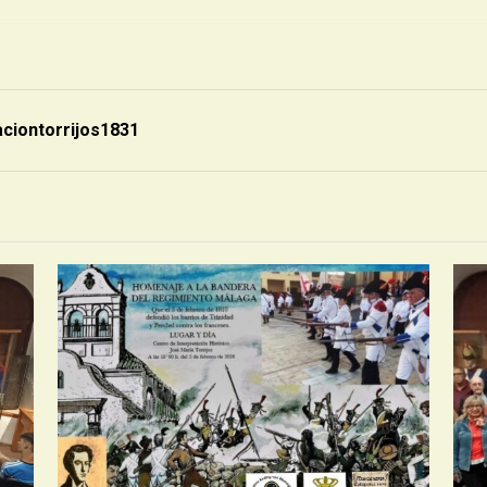
aciontorrijos1831