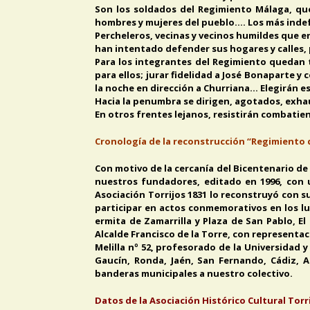
Son los soldados del Regimiento Málaga, que 
hombres y mujeres del pueblo…. Los más inde
Percheleros, vecinas y vecinos humildes que e
han intentado defender sus hogares y calles,
Para los integrantes del Regimiento quedan t
para ellos; jurar fidelidad a José Bonaparte y
la noche en dirección a Churriana… Elegirán e
Hacia la penumbra se dirigen, agotados, exh
En otros frentes lejanos, resistirán combatiend
Cronología de la reconstrucción “Regimiento 
Con motivo de la cercanía del Bicentenario de 
nuestros fundadores, editado en 1996, con u
Asociación Torrijos 1831 lo reconstruyó con 
participar en actos conmemorativos en los lu
ermita de Zamarrilla y Plaza de San Pablo, El
Alcalde Francisco de la Torre, con representa
Melilla nº 52, profesorado de la Universidad y 
Gaucín, Ronda, Jaén, San Fernando, Cádiz, A
banderas municipales a nuestro colectivo.
Datos de la Asociación Histórico Cultural Torri