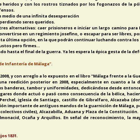
heridos y con los rostros tiznados por los fogonazos de la pólv
fensos.
n medio de una infinita desesperación
 perdiendo seres queridos.
res alternativas: caer prisioneros e iniciar un largo camino para
 convertirse en un regimiento josefino, o escapar para ser libres, p
sta última opción, en la que podrán continuar luchando contra los
austos pero firmes…
o hasta el final de la guerra. Ya les espera la épica gesta de la de
de Infantería de Málaga”.
2008, y con arreglo a lo expuesto en el libro “Málaga frente a la Gu
na reedición posterior en 2008, especialmente en cuanto a la d
sus banderas, tambor y uniformidades, dedicándose desde entonces,
gares donde actuó o pasó como consecuencia de la bélica, hacien
 Perchel, iglesia de Santiago, castillo de Gibralfaro, Alcazaba (
ción importante de antiguos mandos de la guarnición de Málaga, p
colectivos civiles), Alcazabilla, Aduana y Plaza de la Constitución
lmonacid, Ocaña y Arquillos. En señal de reconocimiento, la m
jos 1831.