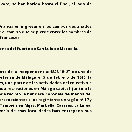
ora, se han batido hasta el final, al lado de
 Francia en ingresar en los campos destinados
or el camino que se pierde entre las sombras de
 franceses.
fensa del fuerte de San Luís de Marbella.
erra de la Independencia: 1808-1812”, de uno de
efensa de Málaga el 5 de febrero de 1810; la
 una parte de las actividades del colectivo a
do recreaciones en Málaga capital, junto a la
donde recibió la bandera Coronela de manos del
ertenecientes a los regimientos Aragón nº 17 y
. También en Mijas, Marbella, Casares, La Línea,
ayoría de esas localidades han entregado sus