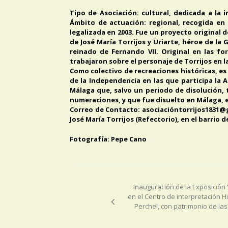
Tipo de Asociación: cultural, dedicada a la
Ámbito de actuación: regional, recogida en 
legalizada en 2003. Fue un proyecto original 
de José María Torrijos y Uriarte, héroe de la
reinado de Fernando VII. Original en las f
trabajaron sobre el personaje de Torrijos en l
Como colectivo de recreaciones históricas, es 
de la Independencia en las que participa la A
Málaga que, salvo un periodo de disolución, t
numeraciones, y que fue disuelto en Málaga, 
Correo de Contacto: asociacióntorrijos1831@gm
José María Torrijos (Refectorio), en el barrio
Fotografía: Pepe Cano
Navegación
de
Inauguración de la Exposición 
entradas
en el Centro de interpretación Hi
Perchel, con patrimonio de las