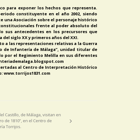
lico para exponer los hechos que representa.
periodo constituyente en el año 2002, siendo
te una Asociación sobre el personaje histórico
 constitucionales frente al poder absoluto del
ndo sus antecedentes en los precursores que
 del siglo XX y primeros años del XXI.
to a las representaciones relativas a la Guerra
to de Infantería de Málaga”, unidad titular de
do por el Regimiento Melilla en sus diferentes
nfanteriademalaga.blogspot.com
certadas al Centro de Interpretación Histórico
eb: www.torrijos1831.com
l Castillo, de Málaga, visitan en
ro de 1810”, en el Centro de
ía Torrijos.