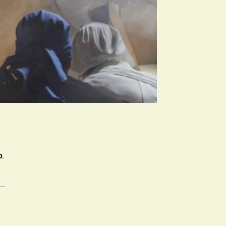
0.
o…