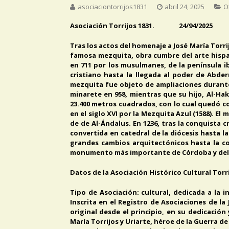
asociaciontorrijos1831
abril 24, 2025
O
Asociación Torrijos 1831. 24/94/2025
Tras los actos del homenaje a José María Torrij
famosa mezquita, obra cumbre del arte hispan
en 711 por los musulmanes, de la península ib
cristiano hasta la llegada al poder de Abder
mezquita fue objeto de ampliaciones durante 
minarete en 958, mientras que su hijo, Al-Hak
23.400 metros cuadrados, con lo cual quedó c
en el siglo XVI por la Mezquita Azul (1588). El
de de Al-Ándalus. En 1236, tras la conquista c
convertida en catedral de la diócesis hasta 
grandes cambios arquitectónicos hasta la con
monumento más importante de Córdoba y del
Datos de la Asociación Histórico Cultural Torri
Tipo de Asociación: cultural, dedicada a la 
Inscrita en el Registro de Asociaciones de la
original desde el principio, en su dedicació
María Torrijos y Uriarte, héroe de la Guerra 