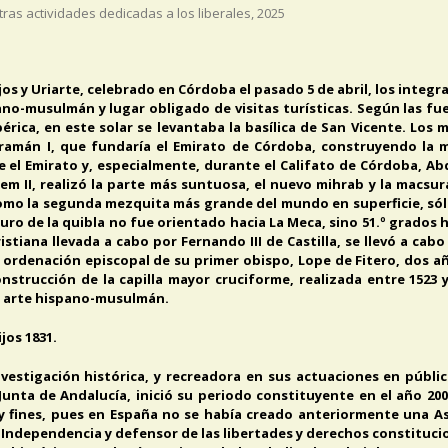
tras actividades dedicadas a los liberales
,
2025
os y Uriarte, celebrado en Córdoba el pasado 5 de abril, los integra
o-musulmán y lugar obligado de visitas turísticas. Según las fuen
érica, en este solar se levantaba la basílica de San Vicente. Lo
ramán I, que fundaría el Emirato de Córdoba, construyendo la me
el Emirato y, especialmente, durante el Califato de Córdoba, Abde
em II, realizó la parte más suntuosa, el nuevo mihrab y la macsura
omo la segunda mezquita más grande del mundo en superficie, sólo
 muro de la quibla no fue orientado hacia La Meca, sino 51.º grados 
ristiana llevada a cabo por Fernando III de Castilla, se llevó a c
la ordenación episcopal de su primer obispo, Lope de Fitero, dos 
strucción de la capilla mayor cruciforme, realizada entre 1523 
 arte hispano-musulmán.
jos 1831.
investigación histórica, y recreadora en sus actuaciones en públ
 Junta de Andalucía, inició su periodo constituyente en el año 20
n y fines, pues en España no se había creado anteriormente una As
de Independencia y defensor de las libertades y derechos constituci