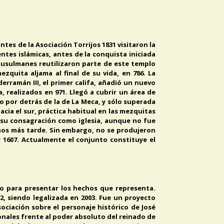
ntes de la Asociación Torrijos 1831 visitaron la
tes islámicas, antes de la conquista iniciada
s musulmanes reutilizaron parte de este templo
zquita aljama al final de su vida, en 786. La
rramán III, el primer califa, añadió un nuevo
, realizados en 971. Llegó a cubrir un área de
 por detrás de la de La Meca, y sólo superada
hacia el sur, práctica habitual en las mezquitas
abo su consagración como iglesia, aunque no fue
años más tarde. Sin embargo, no se produjeron
y 1607. Actualmente el conjunto constituye el
ico para presentar los hechos que representa.
02, siendo legalizada en 2003. Fue un proyecto
ociación sobre el personaje histórico de José
onales frente al poder absoluto del reinado de