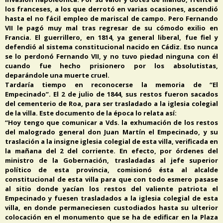
los franceses, a los que derrotó en varias ocasiones, ascendió
hasta el no fácil empleo de mariscal de campo. Pero Fernando
VII le pagó muy mal tras regresar de su cómodo exilio en
Francia. El guerrillero, en 1814, ya general liberal, fue fiel y
defendió al sistema constitucional nacido en Cádiz. Eso nunca
se lo perdonó Fernando VII, y no tuvo piedad ninguna con él
cuando fue hecho prisionero por los absolutistas,
deparándole una muerte cruel.
Tardaría tiempo en reconocerse la memoria de “El
Empecinado”. El 2 de julio de 1844, sus restos fueron sacados
del cementerio de Roa, para ser trasladado a la iglesia colegial
de la villa. Este documento de la época lo relata así:
“Hoy tengo que comunicar a Vds. la exhumación de los restos
del malogrado general don Juan Martín el Empecinado, y su
traslación a la insigne iglesia colegial de esta villa, verificada en
la mañana del 2 del corriente. En efecto, por órdenes del
ministro de la Gobernación, trasladadas al jefe superior
político de esta provincia, comisionó ésta al alcalde
constitucional de esta villa para que con todo esmero pasase
al sitio donde yacían los restos del valiente patriota el
Empecinado y fuesen trasladados a la iglesia colegial de esta
villa, en donde permaneciesen custodiados hasta su ulterior
colocación en el monumento que se ha de edificar en la Plaza