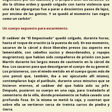
dio la última orden y quedó colgado con tanta violencia que
una de las alpargatas fue a parar a doscientos pasos de lejos,
por encima de las gentes. Y se quedó al momento tan negro
como un carbón”.
Un cuerpo expuesto para escarmiento.
El cadáver de “El Empecinado” quedó colgado, durante horas,
hasta el toque de oración (a la puesta de sol). En ese momento,
sacaron de la cárcel a doce liberales presos (su aspecto era
lamentable, con cabellos sucios y desordenados, y ropajes
mugrientos); que habían sido compañeros de prisión con Juan
Martín durante los largos meses de cautiverio en la cárcel de
Roa. Los sacaron para que descolgaran el cuerpo de su general.
Los prisioneros, con el miedo metido en el cuerpo (pues más de
uno pensó que, también, iba a ser ejecutado allí mismo),
contemplaron bajo el patíbulo, durante unos minutos que se
hicieron eternos, el cadáver del que había sido su jefe.
Después, pusieron su cuerpo en una caja, para trasladarlo al
cementerio de la villa, donde previamente se había cavado una
profunda fosa. En la misma se metió la caja, y cuentan que
sobre ella se vertieron cerca de treinta carros de piedra y
tierra.