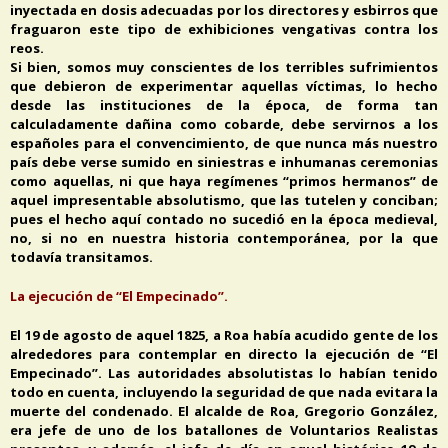
inyectada en dosis adecuadas por los directores y esbirros que
fraguaron este tipo de exhibiciones vengativas contra los
reos.
Si bien, somos muy conscientes de los terribles sufrimientos
que debieron de experimentar aquellas víctimas, lo hecho
desde las instituciones de la época, de forma tan
calculadamente dañina como cobarde, debe servirnos a los
españoles para el convencimiento, de que nunca más nuestro
país debe verse sumido en siniestras e inhumanas ceremonias
como aquellas, ni que haya regímenes “primos hermanos” de
aquel impresentable absolutismo, que las tutelen y conciban;
pues el hecho aquí contado no sucedió en la época medieval,
no, si no en nuestra historia contemporánea, por la que
todavía transitamos.
La ejecución de “El Empecinado”.
El 19 de agosto de aquel 1825, a Roa había acudido gente de los
alrededores para contemplar en directo la ejecución de “El
Empecinado”. Las autoridades absolutistas lo habían tenido
todo en cuenta, incluyendo la seguridad de que nada evitara la
muerte del condenado. El alcalde de Roa, Gregorio González,
era jefe de uno de los batallones de Voluntarios Realistas