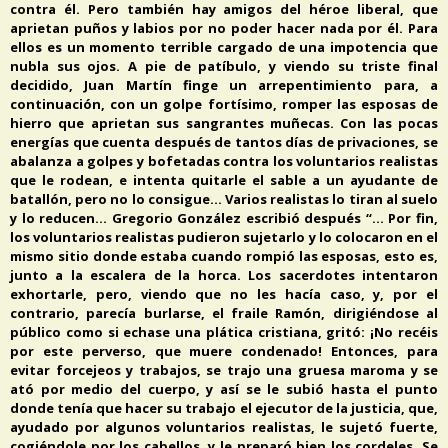
contra él. Pero también hay amigos del héroe liberal, que
aprietan puños y labios por no poder hacer nada por él. Para
ellos es un momento terrible cargado de una impotencia que
nubla sus ojos. A pie de patíbulo, y viendo su triste final
decidido, Juan Martín finge un arrepentimiento para, a
continuación, con un golpe fortísimo, romper las esposas de
hierro que aprietan sus sangrantes muñecas. Con las pocas
energías que cuenta después de tantos días de privaciones, se
abalanza a golpes y bofetadas contra los voluntarios realistas
que le rodean, e intenta quitarle el sable a un ayudante de
batallón, pero no lo consigue… Varios realistas lo tiran al suelo
y lo reducen… Gregorio González escribió después “… Por fin,
los voluntarios realistas pudieron sujetarlo y lo colocaron en el
mismo sitio donde estaba cuando rompió las esposas, esto es,
junto a la escalera de la horca. Los sacerdotes intentaron
exhortarle, pero, viendo que no les hacía caso, y, por el
contrario, parecía burlarse, el fraile Ramón, dirigiéndose al
público como si echase una plática cristiana, gritó: ¡No recéis
por este perverso, que muere condenado! Entonces, para
evitar forcejeos y trabajos, se trajo una gruesa maroma y se
ató por medio del cuerpo, y así se le subió hasta el punto
donde tenía que hacer su trabajo el ejecutor de la justicia, que,
ayudado por algunos voluntarios realistas, le sujetó fuerte,
cogiéndole por los cabellos, y le preparó bien los cordeles. Se