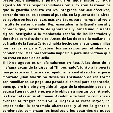
presentes, y además, el jefe de día en aquel histórico 19 de
agosto. Muchas responsabilidades tenía. Existen testimonios
que la guardia realista estuvo integrada por 460 efectivos,
cerrando todos los accesos al pueblo. En la puerta de la cárcel
se agolparon los realistas más exaltados para increpar al reo e
insultarle antes de salir. Representaban a la España servil y
cobarde que, saturada de ignorancia y fanatismo durante
siglos, castigaba a la maniatada España de las libertades y
derechos constitucionales. Antes de las doce de la mañana, la
cofradía de la Santa Caridad había hecho sonar sus campanillas
por las calles para “costear los sufragios por el alma del
condenado”. Más parafernalia imposible para una víctima que
no creía en nada de aquello.
El 19 de agosto es un día caluroso en Roa. A las doce de la
mañana sacan de la cárcel al “Empecinado”. Junto a la puerta
han puesto a un burro desorejado, en el cual el reo tiene que ir
montado. Juan Martín no desea ser trasladado de esa forma
tan humillante. Le pega una patada al animal para espantarlo,
pues quiere ir a pie y erguido al lugar de la ejecución pese a la
escasa fuerza que tiene, pero le obligan a montarlo, sintiendo
las bayonetas en su abdomen. A redoble de tambor comienza a
avanzar la trágica comitiva. Al llegar a la Plaza Mayor, “el
Empecinado” la contempla abarrotada, y al ver la gente al
condenado, comienzan los insultos y los escarnios de nuevo