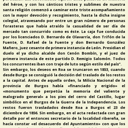
del héroe, y con los cánticos tristes y sublimes de nuestra
santa religión comenzó a caminar este triste acompañamiento
con la mayor devoción y recogimiento, hasta la dicha insigne
colegial, atravesando por entre un gran número de personas
forasteras que había atraído la casualidad de ser día de
mercado tan concurrido como es éste. La caja fue conducida
por los licenciados D. Bernardo de Olavarría, don Trifón de la
Fuente, D. Rafael de la Fuente y don Bernardo González
Mañero, juez cesante de primera instancia de León. Presidian el
duelo el ya dicho alcalde don Cenón Bombín, y el juez de
primera instancia de este partido D. Remigio Salomón. Todos
los concurrentes iban con traje de luto según estilo del país”.
Sin embargo, los deseos en Roa se truncaron en 1853, cuando
desde Burgo se consiguió la decisión del traslado de los restos
a la capital. Antes de aquella orden, la Milicia Nacional de la
provincia de Burgos había «financiado y erigido» el
«monumento que perpetúa la memoria del valiente y
malogrado general» a los pies del cerro del Castillo, lugar
simbólico en el Burgos de la Guerra de la Independencia. Los
restos fueron trasladados desde Roa a Burgos el 23 de
diciembre de 1856. Sin embargo, en el acta redactada con gran
detalle por el entonces secretario de la localidad ribereña, se
hacía constar «el desacuerdo del Ayuntamiento» con que los