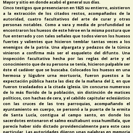
Mayor y sitio en donde acabó el general sus días.
Cinco testigos que presenciaron en 1825 su entierro, asistieron
a la extracción de los citados restos, acompañados de la
autoridad, cuatro facultativos del arte de curar y otras
personas notables. Como a vara y media de profundidad se
encontraron los huesos de este héroe en la misma postura que
fue enterrado y con tales señales que todos vieron los huesos
fuertes y valientes que hicieron temblar tantas veces a los
enemigos de la patria. Una alpargata y pedazos de la túnica
vinieron a confirma más ser el esqueleto del difunto. Una
inspección facultativa hecha por las reglas del arte y el
conocimiento que de su persona se tenía, hicieron palpable ser
éste el cadáver que se buscaba. Colocados los huesos en una
hermosa y lúgubre urna mortuoria, fueron puestos a la
expectación pública hasta las diez de la mañana del 2, en que
fueron trasladados a la citada iglesia. Un concurso numeroso
de lo más florido de la población, sin distinción de matices
políticos, con hachas de cera, y el cabildo capitular eclesiástico
con las cruces de las tres parroquias, acompañando el
ayuntamiento en cuerpo, se personó a la puerta de la ermita
de Santa Lucía, contigua al campo santo, en donde los
sacerdotes entonaron el salmo exultabunt ossa humillala, que
parecía haber sido dictado providencialmente para este caso
particular. Las autoridades dijeron unas palabras en memoria