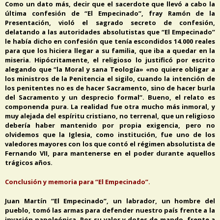
Como un dato más, decir que el sacerdote que llevó a cabo la
última confesión de “El Empecinado”, fray Ramón de la
Presentación, violó el sagrado secreto de confesión,
delatando a las autoridades absolutistas que “El Empecinado”
le había dicho en confesión que tenía escondidos 14.000 reales
para que los hiciera llegar a su familia, que iba a quedar en la
miseria. Hipócritamente, el religioso lo justificó por escrito
alegando que “la Moral y sana Teología» «no quiere obligar a
los ministros de la Penitencia el sigilo, cuando la intención de
los penitentes no es de hacer Sacramento, sino de hacer burla
del Sacramento y un desprecio formal”. Bueno, el relato es
componenda pura. La realidad fue otra mucho más inmoral, y
muy alejada del espíritu cristiano, no terrenal, que un religioso
debería haber mantenido por propia exigencia, pero no
olvidemos que la Iglesia, como institución, fue uno de los
valedores mayores con los que contó el régimen absolutista de
Fernando VII, para mantenerse en el poder durante aquellos
trágicos años.
Conclusión y memoria para “El Empecinado”.
Juan Martín “El Empecinado”, un labrador, un hombre del
pueblo, tomó las armas para defender nuestro país frente a la
invasión napoleónica. Por su valor y dotes de mando, frente a