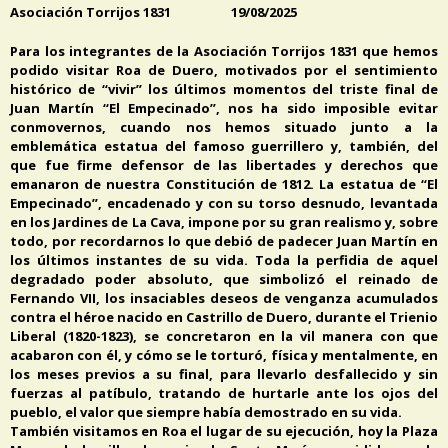
Asociación Torrijos 1831 19/08/2025
Para los integrantes de la Asociación Torrijos 1831 que hemos
podido visitar Roa de Duero, motivados por el sentimiento
histórico de “vivir” los últimos momentos del triste final de
Juan Martín “El Empecinado”, nos ha sido imposible evitar
conmovernos, cuando nos hemos situado junto a la
emblemática estatua del famoso guerrillero y, también, del
que fue firme defensor de las libertades y derechos que
emanaron de nuestra Constitución de 1812. La estatua de “El
Empecinado”, encadenado y con su torso desnudo, levantada
en los Jardines de La Cava, impone por su gran realismo y, sobre
todo, por recordarnos lo que debió de padecer Juan Martín en
los últimos instantes de su vida. Toda la perfidia de aquel
degradado poder absoluto, que simbolizó el reinado de
Fernando VII, los insaciables deseos de venganza acumulados
contra el héroe nacido en Castrillo de Duero, durante el Trienio
Liberal (1820-1823), se concretaron en la vil manera con que
acabaron con él, y cómo se le torturó, física y mentalmente, en
los meses previos a su final, para llevarlo desfallecido y sin
fuerzas al patíbulo, tratando de hurtarle ante los ojos del
pueblo, el valor que siempre había demostrado en su vida.
También visitamos en Roa el lugar de su ejecución, hoy la Plaza