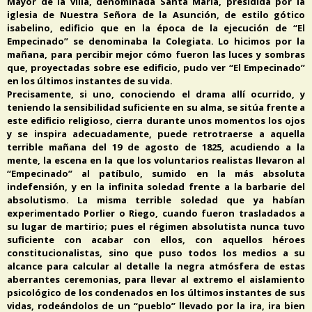
Mayor de la villa, denominada Santa María, presidida por la
iglesia de Nuestra Señora de la Asunción, de estilo gótico
isabelino, edificio que en la época de la ejecución de “El
Empecinado” se denominaba la Colegiata. Lo hicimos por la
mañana, para percibir mejor cómo fueron las luces y sombras
que, proyectadas sobre ese edificio, pudo ver “El Empecinado”
en los últimos instantes de su vida.
Precisamente, si uno, conociendo el drama allí ocurrido, y
teniendo la sensibilidad suficiente en su alma, se sitúa frente a
este edificio religioso, cierra durante unos momentos los ojos
y se inspira adecuadamente, puede retrotraerse a aquella
terrible mañana del 19 de agosto de 1825, acudiendo a la
mente, la escena en la que los voluntarios realistas llevaron al
“Empecinado” al patíbulo, sumido en la más absoluta
indefensión, y en la infinita soledad frente a la barbarie del
absolutismo. La misma terrible soledad que ya habían
experimentado Porlier o Riego, cuando fueron trasladados a
su lugar de martirio; pues el régimen absolutista nunca tuvo
suficiente con acabar con ellos, con aquellos héroes
constitucionalistas, sino que puso todos los medios a su
alcance para calcular al detalle la negra atmósfera de estas
aberrantes ceremonias, para llevar al extremo el aislamiento
psicológico de los condenados en los últimos instantes de sus
vidas, rodeándolos de un “pueblo” llevado por la ira, ira bien