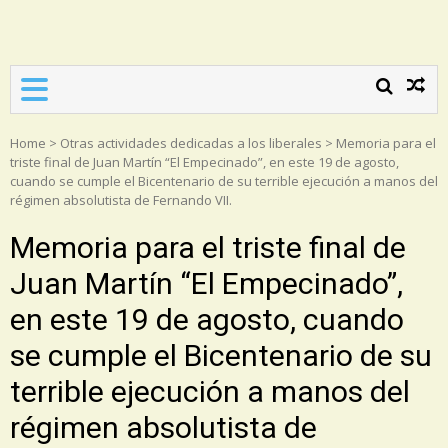
Asociación Torrijos 1831
Home
>
Otras actividades dedicadas a los liberales
>
Memoria para el
triste final de Juan Martín “El Empecinado”, en este 19 de agosto,
cuando se cumple el Bicentenario de su terrible ejecución a manos del
régimen absolutista de Fernando VII.
Memoria para el triste final de
Juan Martín “El Empecinado”,
en este 19 de agosto, cuando
se cumple el Bicentenario de su
terrible ejecución a manos del
régimen absolutista de