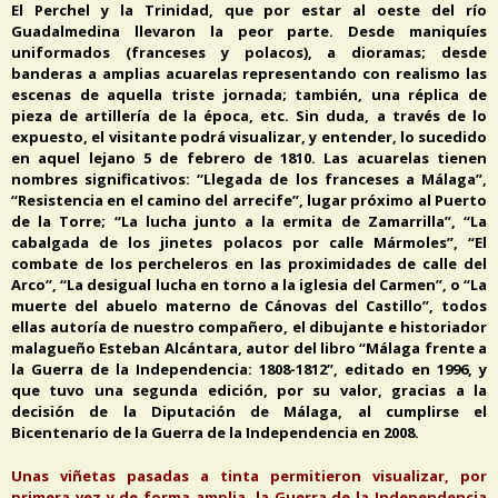
El Perchel y la Trinidad, que por estar al oeste del río
Guadalmedina llevaron la peor parte. Desde maniquíes
uniformados (franceses y polacos), a dioramas; desde
banderas a amplias acuarelas representando con realismo las
escenas de aquella triste jornada; también, una réplica de
pieza de artillería de la época, etc. Sin duda, a través de lo
expuesto, el visitante podrá visualizar, y entender, lo sucedido
en aquel lejano 5 de febrero de 1810. Las acuarelas tienen
nombres significativos: “Llegada de los franceses a Málaga”,
“Resistencia en el camino del arrecife”, lugar próximo al Puerto
de la Torre; “La lucha junto a la ermita de Zamarrilla”, “La
cabalgada de los jinetes polacos por calle Mármoles”, “El
combate de los percheleros en las proximidades de calle del
Arco”, “La desigual lucha en torno a la iglesia del Carmen”, o “La
muerte del abuelo materno de Cánovas del Castillo”, todos
ellas autoría de nuestro compañero, el dibujante e historiador
malagueño Esteban Alcántara, autor del libro “Málaga frente a
la Guerra de la Independencia: 1808-1812”, editado en 1996, y
que tuvo una segunda edición, por su valor, gracias a la
decisión de la Diputación de Málaga, al cumplirse el
Bicentenario de la Guerra de la Independencia en 2008.
Unas viñetas pasadas a tinta permitieron visualizar, por
primera vez y de forma amplia, la Guerra de la Independencia