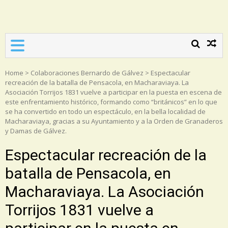
Asociación Torrijos 1831
Home
>
Colaboraciones Bernardo de Gálvez
>
Espectacular
recreación de la batalla de Pensacola, en Macharaviaya. La
Asociación Torrijos 1831 vuelve a participar en la puesta en escena de
este enfrentamiento histórico, formando como “británicos” en lo que
se ha convertido en todo un espectáculo, en la bella localidad de
Macharaviaya, gracias a su Ayuntamiento y a la Orden de Granaderos
y Damas de Gálvez.
Espectacular recreación de la
batalla de Pensacola, en
Macharaviaya. La Asociación
Torrijos 1831 vuelve a