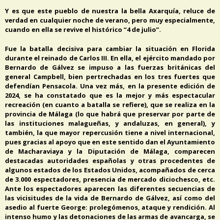
Y es que este pueblo de nuestra la bella Axarquía, reluce de
verdad en cualquier noche de verano, pero muy especialmente,
cuando en ella se revive el histórico “4 de julio”.
Fue la batalla decisiva para cambiar la situación en Florida
durante el reinado de Carlos III. En ella, el ejército mandado por
Bernardo de Gálvez se impuso a las fuerzas británicas del
general Campbell, bien pertrechadas en los tres fuertes que
defendían Pensacola. Una vez más, en la presente edición de
2024, se ha constatado que es la mejor y más espectacular
recreación (en cuanto a batalla se refiere), que se realiza en la
provincia de Málaga (lo que habrá que preservar por parte de
las instituciones malagueñas, y andaluzas, en general), y
también, la que mayor repercusión tiene a nivel internacional,
pues gracias al apoyo que en este sentido dan el Ayuntamiento
de Macharaviaya y la Diputación de Málaga, comparecen
destacadas autoridades españolas y otras procedentes de
algunos estados de los Estados Unidos, acompañados de cerca
de 3.000 espectadores, presencia de mercado diciochesco, etc.
Ante los espectadores aparecen las diferentes secuencias de
las vicisitudes de la vida de Bernardo de Gálvez, así como del
asedio al fuerte George: prolegómenos, ataque y rendición. Al
intenso humo y las detonaciones de las armas de avancarga, se