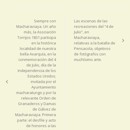
Navegación
de
Siempre con
Las escenas de las
entradas
Macharaviaya. Un año
recreaciones del “4 de
más, la Asociación
Julio”, en
Torrijos 1831 participa
Macharaviaya,
en la histórica
relativas a la batalla de
localidad de nuestra
Pensacola, objetivos
bella Axarquía, en la
de fotógrafos con
conmemoración del 4
muchísimo arte.
de Julio, día de la
Independencia de los
Estados Unidos;
invitada por el
Ayuntamiento
macharatungo y por la
relevante Orden de
Granaderos y Damas
de Gálvez de
Macharaviaya. Primera
parte: el desfile y acto
de honores a las