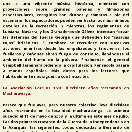
une a una vibrante música histórica, mientras con
proyecciones sobre grandes paneles y filmaciones
espectaculares, recogidas con drones y cámaras a pie del
escenario, los espectadores pueden ver hasta los más mínimos
detalles de la recreación. Y mientras, los regimientos de
Luisiana, Navarra, y los Granaderos de Gálvez, intentan forzar
las defensas del fuerte George que defienden los “casacas
rojas” británicos. El combate se recrudece con sucesivas
acciones, mientras desde las empalizadas y trincheras, los
fusileros y cañones abren fuego de continuo, llenándose el
ambiente del humo de la pólvora. Finalmente, el general
Campbell terminará pidiendo la capitulación. Pensacola pasará
a manos españolas. Más datos para los lectores que
habitualmente nos siguen, a continuación.
La Asociación Torrijos 1831: diecisiete años recreando en
Macharaviaya.
Parece que fue ayer, pero nuestro colectivo lleva diecisiete
años recreando en la localidad macharatunga. La primera
sucedió el 11 de mayo de 2008, y la última en este mes de julio.
Las dos primeras trataron de la Guerra de la Independencia en
la Axarquía, las siguientes, todas dedicadas a Bernardo de