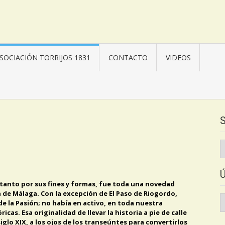
SOCIACIÓN TORRIJOS 1831
CONTACTO
VIDEOS
S
, tanto por sus fines y formas, fue toda una novedad
a de Málaga. Con la excepción de El Paso de Riogordo,
Ú
e la Pasión; no había en activo, en toda nuestra
N
icas. Esa originalidad de llevar la historia a pie de calle
iglo XIX, a los ojos de los transeúntes para convertirlos