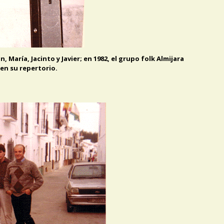
, María, Jacinto y Javier; en 1982, el grupo folk Almijara
 en su repertorio.