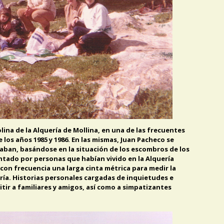
colina de la Alquería de Mollina, en una de las frecuentes
 los años 1985 y 1986. En las mismas, Juan Pacheco se
staban, basándose en la situación de los escombros de los
ntado por personas que habían vivido en la Alquería
 con frecuencia una larga cinta métrica para medir la
ería. Historias personales cargadas de inquietudes e
tir a familiares y amigos, así como a simpatizantes