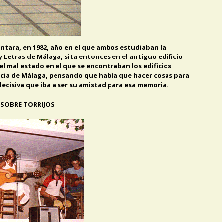
cántara, en 1982, año en el que ambos estudiaban la
 y Letras de Málaga, sita entonces en el antiguo edificio
 el mal estado en el que se encontraban los edificios
incia de Málaga, pensando que había que hacer cosas para
ecisiva que iba a ser su amistad para esa memoria.
 SOBRE TORRIJOS