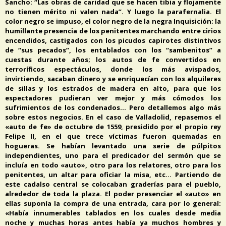
Sancho: “Las obras de caridad que se hacen tibia y flojamente
no tienen mérito ni valen nada”. Y luego la parafernalia. El
color negro se impuso, el color negro de la negra Inquisición; la
humillante presencia de los penitentes marchando entre cirios
encendidos, castigados con los picudos capirotes distintivos
de “sus pecados”, los entablados con los “sambenitos” a
cuestas durante años; los autos de fe convertidos en
terroríficos espectáculos, donde los más avispados,
invirtiendo, sacaban dinero y se enriquecían con los alquileres
de sillas y los estrados de madera en alto, para que los
espectadores pudieran ver mejor y más cómodos los
sufrimientos de los condenados…
Pero detallemos algo más
sobre estos negocios. En el caso de Valladolid, repasemos el
«auto de fe» de octubre de 1559, presidido por el propio rey
Felipe II, en el que trece víctimas fueron quemadas en
hogueras. Se habían levantado una serie de púlpitos
independientes, uno para el predicador del sermón que se
incluía en todo «auto», otro para los relatores, otro para los
penitentes, un altar para oficiar la misa, etc… Partiendo de
este cadalso central se colocaban graderías para el pueblo,
alrededor de toda la plaza. El poder presenciar el «auto» en
ellas suponía la compra de una entrada, cara por lo general:
«Había innumerables tablados en los cuales desde media
noche y muchas horas antes había ya muchos hombres y