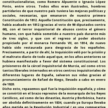
constitucionalistas, como Romero Alpuente o Ignacio López
Pinto, entre otros. Todos ellos eran ilustrados, hombres
partidarios de que nuestro país tuviera las mejoras políticas y
sociales, necesarias, que emanaron de nuestra primera
Constitución de 1812. Aquella Constitución que, precisamente,
había acabado en 1812 (gracias al voto de 90 diputados contra
60), con el terror inquisitorial de abusos contra el género
humano, con que había sometido a nuestro país durante más
de tres siglos, y que con el regreso al poder absoluto
propiciado por el monarca Fernando VII, en 1814, de nuevo
había sido restaurada para desgracia de los españoles.
Precisamente, a partir de ahí, la Inquisición veló por la prisión y
el maltrato diario de todo aquel que, en los años anteriores se
hubiera manifestado a favor del sistema constitucional. Los
prisioneros de la cárcel inquisitorial de Murcia, así como otros
tantos liberales internados en otros centros inquisitoriales de
diferentes lugares de España, salvaron sus vidas gracias al
pronunciamiento de Rafael de Riego, llevado a cabo en enero
de 1820.
Dicho esto, repasemos qué fue la Inquisición española, y cómo
se convirtió en el brazo represivo de la monarquía de los Reyes
Católicos, así como de las dinastías, Austria y Borbónica, hasta
ser abolida definitivamente en 1834, cuando ya Europa llevaba
años metida en la Revolución Industrial ( es una comparativa