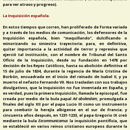
para ver atraso y progreso).
La Inquisición española.
En estos tiempos que corren, han proliferado de forma variada
y a través de los medios de comunicación, los defensores de la
Inquisición española, bien “maquillando”, dulcificando o
minorizando su siniestra trayectoria; para, en definitiva,
quitar importancia a la actividad de terror y represiva que
ejerció tal institución, con el nombre de Tribunal del Santo
Oficio de la Inquisición, desde su fundación en 1478 por
decisión de los Reyes Católicos, hasta su abolición definitiva el
15 de julio de 1834, durante la regencia de María Cristina de
Borbón, encuadrada en el inicio del reinado de Isabel II, y ya
muerto el nefasto Fernando VII. Nos trasladan con sus trabajos
divulgativos, que la Inquisición no fue inventada en España, y
es verdad, pues la primera Inquisición, llamada la episcopal, fue
creada por medio de la bula papal
Ad abolendam
, promulgada a
finales del siglo XII por el papa Lucio III como un instrumento
para combatir la herejía albigense en el sur de Francia; y
cincuenta años después, en 1231-1233, el papa Gregorio IX creó
mediante la bula
Excommunicamus
la inquisición pontificia, que
se estableció en varios reinos cristianos europeos durante la