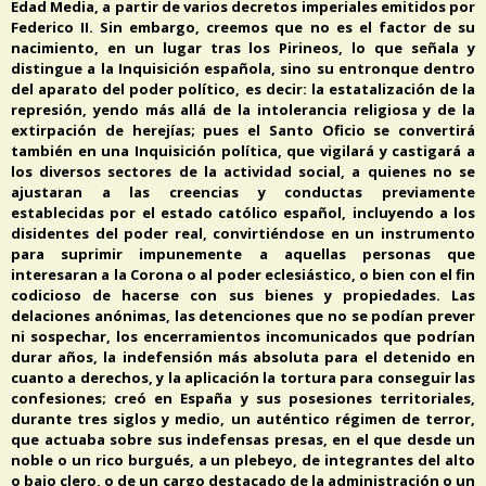
Edad Media, a partir de varios decretos imperiales emitidos por
Federico II. Sin embargo, creemos que no es el factor de su
nacimiento, en un lugar tras los Pirineos, lo que señala y
distingue a la Inquisición española, sino su entronque dentro
del aparato del poder político, es decir: la estatalización de la
represión, yendo más allá de la intolerancia religiosa y de la
extirpación de herejías; pues el Santo Oficio se convertirá
también en una Inquisición política, que vigilará y castigará a
los diversos sectores de la actividad social, a quienes no se
ajustaran a las creencias y conductas previamente
establecidas por el estado católico español, incluyendo a los
disidentes del poder real, convirtiéndose en un instrumento
para suprimir impunemente a aquellas personas que
interesaran a la Corona o al poder eclesiástico, o bien con el fin
codicioso de hacerse con sus bienes y propiedades. Las
delaciones anónimas, las detenciones que no se podían prever
ni sospechar, los encerramientos incomunicados que podrían
durar años, la indefensión más absoluta para el detenido en
cuanto a derechos, y la aplicación la tortura para conseguir las
confesiones; creó en España y sus posesiones territoriales,
durante tres siglos y medio, un auténtico régimen de terror,
que actuaba sobre sus indefensas presas, en el que desde un
noble o un rico burgués, a un plebeyo, de integrantes del alto
o bajo clero, o de un cargo destacado de la administración o un