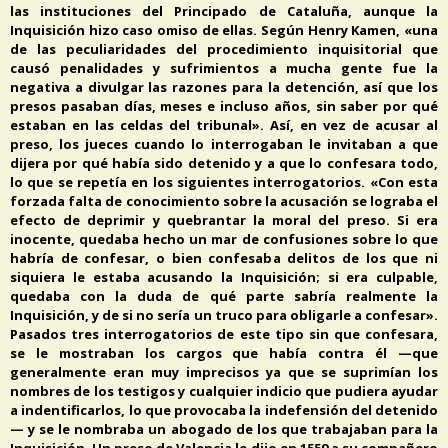
las instituciones del Principado de Cataluña, aunque la
Inquisición hizo caso omiso de ellas. Según Henry Kamen, «una
de las peculiaridades del procedimiento inquisitorial que
causó penalidades y sufrimientos a mucha gente fue la
negativa a divulgar las razones para la detención, así que los
presos pasaban días, meses e incluso años, sin saber por qué
estaban en las celdas del tribunal». Así, en vez de acusar al
preso, los jueces cuando lo interrogaban le invitaban a que
dijera por qué había sido detenido y a que lo confesara todo,
lo que se repetía en los siguientes interrogatorios. «Con esta
forzada falta de conocimiento sobre la acusación se lograba el
efecto de deprimir y quebrantar la moral del preso. Si era
inocente, quedaba hecho un mar de confusiones sobre lo que
habría de confesar, o bien confesaba delitos de los que ni
siquiera le estaba acusando la Inquisición; si era culpable,
quedaba con la duda de qué parte sabría realmente la
Inquisición, y de si no sería un truco para obligarle a confesar».
Pasados tres interrogatorios de este tipo sin que confesara,
se le mostraban los cargos que había contra él —que
generalmente eran muy imprecisos ya que se suprimían los
nombres de los testigos y cualquier indicio que pudiera ayudar
a indentificarlos, lo que provocaba la indefensión del detenido
— y se le nombraba un abogado de los que trabajaban para la
Inquisición. Un preso de Valencia le dijo en 1559 a su compañero