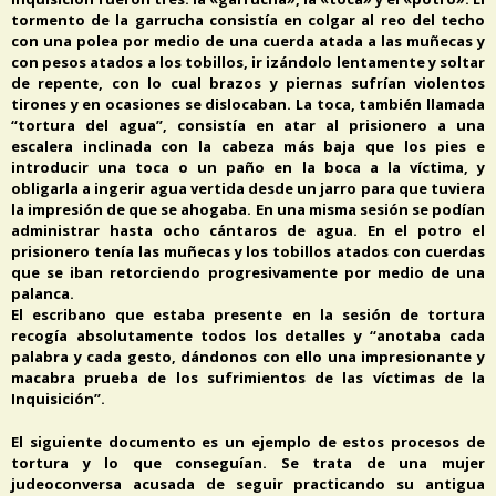
tormento de la garrucha consistía en colgar al reo del techo
con una polea por medio de una cuerda atada a las muñecas y
con pesos atados a los tobillos, ir izándolo lentamente y soltar
de repente, con lo cual brazos y piernas sufrían violentos
tirones y en ocasiones se dislocaban. La toca, también llamada
“tortura del agua”, consistía en atar al prisionero a una
escalera inclinada con la cabeza más baja que los pies e
introducir una toca o un paño en la boca a la víctima, y
obligarla a ingerir agua vertida desde un jarro para que tuviera
la impresión de que se ahogaba. En una misma sesión se podían
administrar hasta ocho cántaros de agua. En el potro el
prisionero tenía las muñecas y los tobillos atados con cuerdas
que se iban retorciendo progresivamente por medio de una
palanca.
El escribano que estaba presente en la sesión de tortura
recogía absolutamente todos los detalles y “anotaba cada
palabra y cada gesto, dándonos con ello una impresionante y
macabra prueba de los sufrimientos de las víctimas de la
Inquisición”.
El siguiente documento es un ejemplo de estos procesos de
tortura y lo que conseguían. Se trata de una mujer
judeoconversa acusada de seguir practicando su antigua