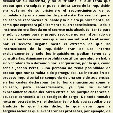
demostrar su inocencia, y no el tribunal el que tenía que
probar que era culpable, pues la única tarea de la Inquisición
era obtener de su prisionero el reconocimiento de su
culpabilidad y una sumisión de penitente. Era esencial que el
acusado se reconociera culpable y lo hiciera públicamente, así
como que expresara públicamente su arrepentimiento. Toda la
instrucción era llevada en el secreto más absoluto, tanto para
el público como para el propio reo, que no era informado de
cuáles eran las acusaciones que pesaban sobre él. La obsesión
por el secreto llegaba hasta el extremo de que las
Instrucciones de la Inquisición eran de uso interno
exclusivamente y solo los inquisidores podían tenerlas y
consultarlas. Asimismo se prohibía certificar que alguien había
sido condenado o detenido por la Inquisición, por lo que, como
señala Joseph Pérez, «una persona no tenía posibilidad de
probar que nunca había sido perseguida». La instrucción del
proceso inquisitorial se componía de una serie de audiencias,
en las cuales declaraban tanto los denunciantes como el
acusado, pero separadamente, ya que se evitaba
expresamente cualquier careo entre ellos, porque entonces el
acusado conocería a los testigos de cargo. De todo tomaba
nota un secretario, y si el declarante no hablaba castellano se
traducía lo que había dicho, lo que daba lugar a
tergiversaciones que levantaron las protestas, por ejemplo, de