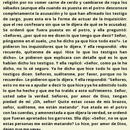
religión por no comer carne de cerdo y cambiarse de ropa los
sábados (aunque ella cuando es puesta en el potro desconoce
completamente la acusación y lo que han afirmado los testigo
de cargo, pues esta era la forma de actuar de la Inquisición:
que el reo confesara sin que se le dijera de qué se le acusaba).
Se ordenó que fuera puesta en el potro, y ella preguntó:
«Señores, ¿por qué no me dicen lo que tengo que decir? Señor,
pónganme en el suelo, ¿no he dicho ya que hice todo eso?». Le
pidieron los inquisidores que lo dijera. Y ella respondió: «No
recuerdo, quítenme de aquí. Hice lo que los testigos han
dicho». Le pidieron que explicara con detalle qué es lo que
habían dicho los testigos. Y ella replicó: «Señor, como ya le he
dicho, no lo sé seguro. Ya he dicho que hice todo lo que los
testigos dicen. Señores, suéltenme, por favor, porque no lo
recuerdo». Le pidieron que lo dijera. Y ella respondió: “Señores,
esto no me va a ayudar a decir lo que hice y ya he admitido todo
lo que he hecho y que me ha traído a este sufrimiento. Señor,
usted sabe la verdad. Señores, por amor de Dios, tengan
piedad de mí. ¡Oh, señor! Quite estas cosas de mis brazos,
señor, suélteme, me están matando”. Fue atada en el potro
con las cuerdas, y amonestada a que dijera la verdad, se ordenó
que fueran apretados los garrotes. Ella dijo: «Señor, no ve que
estas personas me están matando? Lo hice, por amor de Dios,
dejen que me vaya».