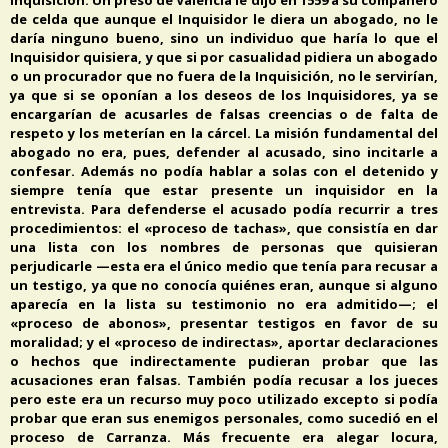
de celda que aunque el Inquisidor le diera un abogado, no le
daría ninguno bueno, sino un individuo que haría lo que el
Inquisidor quisiera, y que si por casualidad pidiera un abogado
o un procurador que no fuera de la Inquisición, no le servirían,
ya que si se oponían a los deseos de los Inquisidores, ya se
encargarían de acusarles de falsas creencias o de falta de
respeto y los meterían en la cárcel. La misión fundamental del
abogado no era, pues, defender al acusado, sino incitarle a
confesar. Además no podía hablar a solas con el detenido y
siempre tenía que estar presente un inquisidor en la
entrevista. Para defenderse el acusado podía recurrir a tres
procedimientos: el «proceso de tachas», que consistía en dar
una lista con los nombres de personas que quisieran
perjudicarle —esta era el único medio que tenía para recusar a
un testigo, ya que no conocía quiénes eran, aunque si alguno
aparecía en la lista su testimonio no era admitido—; el
«proceso de abonos», presentar testigos en favor de su
moralidad; y el «proceso de indirectas», aportar declaraciones
o hechos que indirectamente pudieran probar que las
acusaciones eran falsas. También podía recusar a los jueces
pero este era un recurso muy poco utilizado excepto si podía
probar que eran sus enemigos personales, como sucedió en el
proceso de Carranza. Más frecuente era alegar locura,