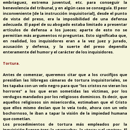
embriaguez, extrema juventud, etc. para conseguir la
benevolencia del tribunal, y en algún caso se conseguía. El peor
inconveniente [de la instrucción inquisitorial], desde el punto
de vista del preso, era la imposibilidad de una defensa
adecuada. El papel de su abogado estaba limitado a presentar
artículos de defensa a los jueces; aparte de esto no se
permitían más argumentos ni preguntas. Esto significaba que,
en realidad, los inquisidores eran a la vez juez y jurado,
acusación y defensa, y la suerte del preso dependía
enteramente del humor y el carácter de los inquisidores.
Tortura.
Antes de comenzar, queremos citar que a los crucifijos que
presidían las lóbregas cámaras de tortura inquisitoriales, se
les tapaba con un velo negro para que “los cristos no vieran los
horrores” a los que eran sometidas las víctimas, por los
verdugos mandados por los religiosos dominicos. Es decir, que
aquellos religiosos sin misericordia, estimaban que el Cristo
que ellos mismo decían que lo veía todo, ahora con un velo
bochornoso, le iban a tapar la visión de la impiedad humana
que cometían.
Los procedimientos de tortura más empleados por la
Inquisición fueron tres: la «garrucha», la «toca» y el «potro». El