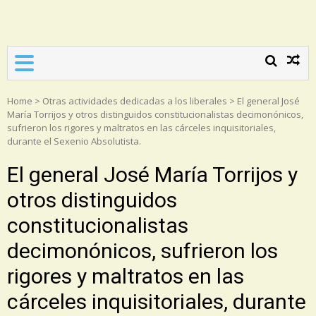
Asociación Torrijos 1831
Home
>
Otras actividades dedicadas a los liberales
>
El general José
María Torrijos y otros distinguidos constitucionalistas decimonónicos,
sufrieron los rigores y maltratos en las cárceles inquisitoriales,
durante el Sexenio Absolutista.
El general José María Torrijos y
otros distinguidos
constitucionalistas
decimonónicos, sufrieron los
rigores y maltratos en las
cárceles inquisitoriales, durante