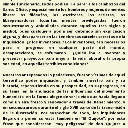
simple funcionario, todos podían ir a parar a los calabozos del
Santo Oficio; y especialmente los hombres y mujeres de mentes
libres: los filósofos, los escritores, los artistas, los
librepensadores (cuantas mentes privilegiadas fueron
secuestradas y aniquiladas durante aquellos tres siglos y
medio), pues cualquiera podía ser detenido sin explicación
alguna, y desaparecer en las tenebrosas cárceles secretas de la
Inquisición. ¿Y los inventores..? Los inventores, tan necesarios
para el progreso en cualquier parte del mundo,
desaparecieron, se esfumaron… ¿Quién iba a inventar y
presentar proyectos para mejorar la vida laboral o la propia
sociedad, en aquellas terribles condiciones?
Nuestros antepasados lo padecieron, fueron víctimas de aquel
terrorífico poder inquisidor, y también nuestro país y su
historia, repercutiendo en su prosperidad, en su progreso, en
su fama, en la anulación de las influencias del movimiento
humanista, en la forma alegre de ver la vida que había llegado
como un aire fresco y renovador a través del Renacimiento, y
en secuestrarnos durante el siglo XVIII parte de la transmisión
de la Ilustración. Por sospechar de todo, los inquisidores
llegaron a poner su vista también en “El Quijote”, por esta
frase que consideraron “muy peligrosa” de don Quijote a