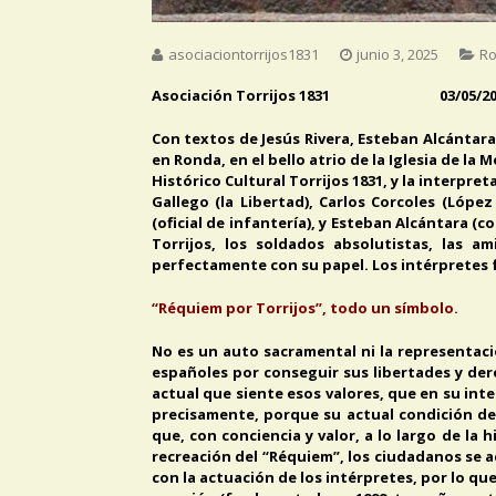
asociaciontorrijos1831
junio 3, 2025
Ro
Asociación Torrijos 1831 03/05/20
Con textos de Jesús Rivera, Esteban Alcántara
en Ronda, en el bello atrio de la Iglesia de la
Histórico Cultural Torrijos 1831, y la interpre
Gallego (la Libertad), Carlos Corcoles (Lóp
(oficial de infantería), y Esteban Alcántara (
Torrijos, los soldados absolutistas, las 
perfectamente con su papel. Los intérpretes 
“Réquiem por Torrijos”, todo un símbolo.
No es un auto sacramental ni la representaci
españoles por conseguir sus libertades y der
actual que siente esos valores, que en su inte
precisamente, porque su actual condición de
que, con conciencia y valor, a lo largo de la
recreación del “Réquiem”, los ciudadanos se ac
con la actuación de los intérpretes, por lo qu