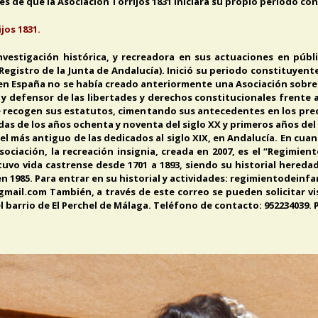
es de que la Asociación Torrijos 1831 iniciara su propio periodo co
jos 1831.
 investigación histórica, y recreadora en sus actuaciones en púb
Registro de la Junta de Andalucía). Inició su periodo constituyente
 en España no se había creado anteriormente una Asociación sobre e
y defensor de las libertades y derechos constitucionales frente 
que recogen sus estatutos, cimentando sus antecedentes en los pre
adas de los años ochenta y noventa del siglo XX y primeros años del 
el más antiguo de las dedicados al siglo XIX, en Andalucía. En cuan
sociación, la recreación insignia, creada en 2007, es el “Regimien
uvo vida castrense desde 1701 a 1893, siendo su historial hereda
en 1985. Para entrar en su historial y actividades: regimientodei
mail.com También, a través de este correo se pueden solicitar vi
 el barrio de El Perchel de Málaga. Teléfono de contacto: 952234039