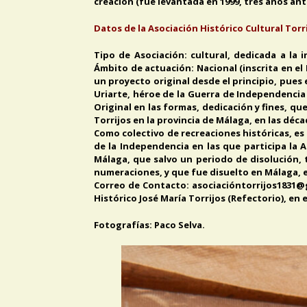
creación (fue levantada en 1999, tres años ant
Datos de la Asociación Histórico Cultural Torri
Tipo de Asociación: cultural, dedicada a la
Ámbito de actuación: Nacional (inscrita en el 
un proyecto original desde el principio, pues
Uriarte, héroe de la Guerra de Independencia 
Original en las formas, dedicación y fines, 
Torrijos en la provincia de Málaga, en las déc
Como colectivo de recreaciones históricas, es 
de la Independencia en las que participa la A
Málaga, que salvo un periodo de disolución, t
numeraciones, y que fue disuelto en Málaga, 
Correo de Contacto: asociacióntorrijos1831@g
Histórico José María Torrijos (Refectorio), en
Fotografías: Paco Selva.