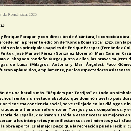
nda Romántica
,
2025
25
 y Enrique Parapar, y con dirección de Alcántara, la conocida obra
 Mercede, en la presente edición de “Ronda Romántica” 2025, con la 
tación en los principales papeles de Enrique Parapar (Fernández Golfín
ez Pinto), José Manuel Pérez (González Moreno), Mari Carmen Casá
como el abogado rondeño Xurga). Junto a ellos, las bravas mujeres 
amigas de Luisa (Milagros, Antonia y Mari Ángeles), Paco Góm
fueron aplaudidos, ampliamente, por los espectadores asistentes a
ón de una batalla más. “Réquiem por Torrijos” es todo un símbol
echos frente a un estado absoluto que dominó nuestro país duran
rior tiene esa conciencia social, se ve reflejado en los diálogos e 
 ciudadano tiene un referente en Torrijos y sus compañeros, y
 historia de España, dedicaron su vida a esas necesarias mejoras en
ercan a los intérpretes y manifiestan sus sentimientos y satisfacc
e la obra aporta. Es el mejor pago que la recreación puede recibir, 