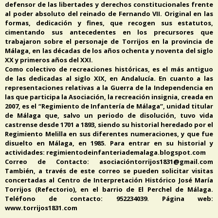
defensor de las libertades y derechos constitucionales frente
al poder absoluto del reinado de Fernando VII. Original en las
formas, dedicación y fines, que recogen sus estatutos,
cimentando sus antecedentes en los precursores que
trabajaron sobre el personaje de Torrijos en la provincia de
Málaga, en las décadas de los años ochenta y noventa del siglo
XX y primeros años del XXI.
Como colectivo de recreaciones históricas, es el más antiguo
de las dedicadas al siglo XIX, en Andalucía. En cuanto a las
representaciones relativas a la Guerra de la Independencia en
las que participa la Asociación, la recreación insignia, creada en
2007, es el “Regimiento de Infantería de Málaga”, unidad titular
de Málaga que, salvo un periodo de disolución, tuvo vida
castrense desde 1701 a 1893, siendo su historial heredado por el
Regimiento Melilla en sus diferentes numeraciones, y que fue
disuelto en Málaga, en 1985. Para entrar en su historial y
actividades: regimientodeinfanteriademalaga.blogspot.com
Correo de Contacto: asociacióntorrijos1831@gmail.com
También, a través de este correo se pueden solicitar visitas
concertadas al Centro de Interpretación Histórico José María
Torrijos (Refectorio), en el barrio de El Perchel de Málaga.
Teléfono de contacto: 952234039. Página web:
www.torrijos1831.com