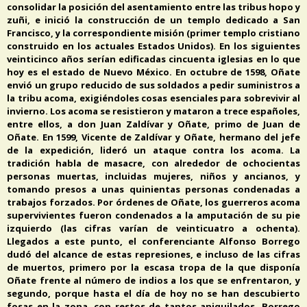
consolidar la posición del asentamiento entre las tribus hopo y
zuñi, e inició la construcción de un templo dedicado a San
Francisco, y la correspondiente misión (primer templo cristiano
construido en los actuales Estados Unidos). En los siguientes
veinticinco años serían edificadas cincuenta iglesias en lo que
hoy es el estado de Nuevo México. En octubre de 1598, Oñate
envió un grupo reducido de sus soldados a pedir suministros a
la tribu acoma, exigiéndoles cosas esenciales para sobrevivir al
invierno. Los acoma se resistieron y mataron a trece españoles,
entre ellos, a don Juan Zaldívar y Oñate, primo de Juan de
Oñate. En 1599, Vicente de Zaldívar y Oñate, hermano del jefe
de la expedición, lideró un ataque contra los acoma. La
tradición habla de masacre, con alrededor de ochocientas
personas muertas, incluidas mujeres, niños y ancianos, y
tomando presos a unas quinientas personas condenadas a
trabajos forzados. Por órdenes de Oñate, los guerreros acoma
supervivientes fueron condenados a la amputación de su pie
izquierdo (las cifras varían de veinticuatro a ochenta).
Llegados a este punto, el conferenciante Alfonso Borrego
dudó del alcance de estas represiones, e incluso de las cifras
de muertos, primero por la escasa tropa de la que disponía
Oñate frente al número de indios a los que se enfrentaron, y
segundo, porque hasta el día de hoy no se han descubierto
fosas en la zona, con restos de tantos aniquilados. Borrego