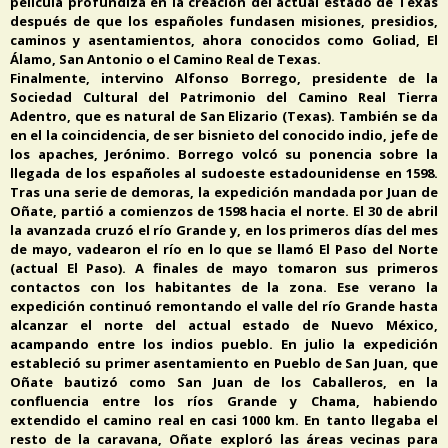
película profundiza en la creación del actual estado de Texas
después de que los españoles fundasen misiones, presidios,
caminos y asentamientos, ahora conocidos como Goliad, El
Álamo, San Antonio o el Camino Real de Texas.
Finalmente, intervino Alfonso Borrego, presidente de la
Sociedad Cultural del Patrimonio del Camino Real Tierra
Adentro, que es natural de San Elizario (Texas). También se da
en el la coincidencia, de ser bisnieto del conocido indio, jefe de
los apaches, Jerónimo. Borrego volcó su ponencia sobre la
llegada de los españoles al sudoeste estadounidense en 1598.
Tras una serie de demoras, la expedición mandada por Juan de
Oñate, partió a comienzos de 1598 hacia el norte. El 30 de abril
la avanzada cruzó el río Grande y, en los primeros días del mes
de mayo, vadearon el río en lo que se llamó El Paso del Norte
(actual El Paso). A finales de mayo tomaron sus primeros
contactos con los habitantes de la zona. Ese verano la
expedición continuó remontando el valle del río Grande hasta
alcanzar el norte del actual estado de Nuevo México,
acampando entre los indios pueblo. En julio la expedición
estableció su primer asentamiento en Pueblo de San Juan, que
Oñate bautizó como San Juan de los Caballeros, en la
confluencia entre los ríos Grande y Chama, habiendo
extendido el camino real en casi 1000 km. En tanto llegaba el
resto de la caravana, Oñate exploró las áreas vecinas para