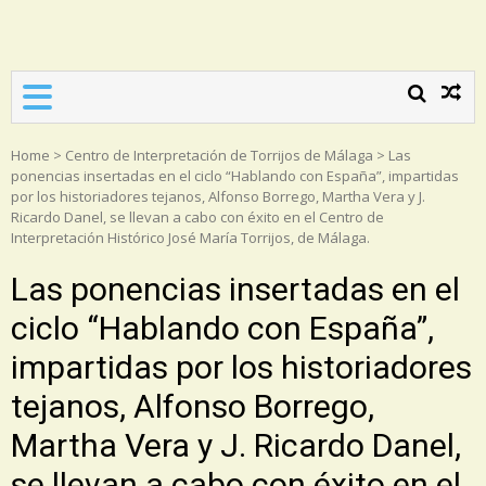
Asociación Torrijos 1831
Home
>
Centro de Interpretación de Torrijos de Málaga
>
Las
ponencias insertadas en el ciclo “Hablando con España”, impartidas
por los historiadores tejanos, Alfonso Borrego, Martha Vera y J.
Ricardo Danel, se llevan a cabo con éxito en el Centro de
Interpretación Histórico José María Torrijos, de Málaga.
Las ponencias insertadas en el
ciclo “Hablando con España”,
impartidas por los historiadores
tejanos, Alfonso Borrego,
Martha Vera y J. Ricardo Danel,
se llevan a cabo con éxito en el