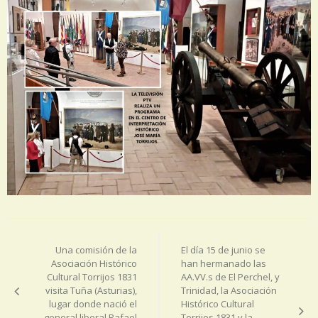
Navegación
de
Una comisión de la
El día 15 de junio se
entradas
Asociación Histórico
han hermanado las
Cultural Torrijos 1831
AA.VV.s de El Perchel, y
visita Tuña (Asturias),
Trinidad, la Asociación
lugar donde nació el
Histórico Cultural
general liberal Rafael
Torrijos 1831 y la