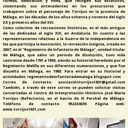
formas, dedicación y fines, que recogen sus estatutos,
cimentando sus antecedentes en los precursores que
trabajaron sobre el personaje de Torrijos en la provincia de
Málaga, en las décadas de los años ochenta y noventa del siglo
XX y primeros años del XXI.
Como colectivo de recreaciones históricas, es el más antiguo
de las dedicadas al siglo XIX, en Andalucía. En cuanto a las
representaciones relativas a la Guerra de la Independencia en
las que participa la Asociación, la recreación insignia, creada en
2007, es el “Regimiento de Infantería de Málaga”, unidad titular
de Málaga, que salvo un periodo de disolución, tuvo vida
castrense desde 1701 a 1893, siendo su historial heredado por el
Regimiento Melilla en sus diferentes numeraciones, y que fue
disuelto en Málaga, en 1985. Para entrar en su historial y
actividades: regimientodeinfanteriademalaga.blogspot.com
Correo de Contacto: asociacióntorrijos1831@gmail.com
También, a través de este correo se pueden solicitar visitas
concertadas al Centro de Interpretación Histórico José María
Torrijos (Refectorio), en el barrio de El Perchel de Málaga.
Teléfono de contacto: 952234039. Página web:
www.torrijos1831.com