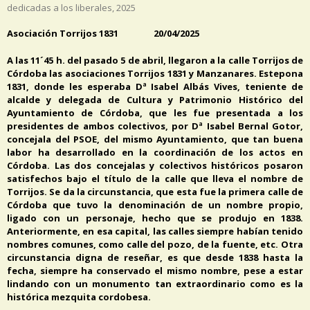
dedicadas a los liberales
,
2025
Asociación Torrijos 1831 20/04/2025
A las 11´45 h. del pasado 5 de abril, llegaron a la calle Torrijos de
Córdoba las asociaciones Torrijos 1831 y Manzanares. Estepona
1831, donde les esperaba Dª Isabel Albás Vives, teniente de
alcalde y delegada de Cultura y Patrimonio Histórico del
Ayuntamiento de Córdoba, que les fue presentada a los
presidentes de ambos colectivos, por Dª Isabel Bernal Gotor,
concejala del PSOE, del mismo Ayuntamiento, que tan buena
labor ha desarrollado en la coordinación de los actos en
Córdoba. Las dos concejalas y colectivos históricos posaron
satisfechos bajo el título de la calle que lleva el nombre de
Torrijos. Se da la circunstancia, que esta fue la primera calle de
Córdoba que tuvo la denominación de un nombre propio,
ligado con un personaje, hecho que se produjo en 1838.
Anteriormente, en esa capital, las calles siempre habían tenido
nombres comunes, como calle del pozo, de la fuente, etc. Otra
circunstancia digna de reseñar, es que desde 1838 hasta la
fecha, siempre ha conservado el mismo nombre, pese a estar
lindando con un monumento tan extraordinario como es la
histórica mezquita cordobesa.