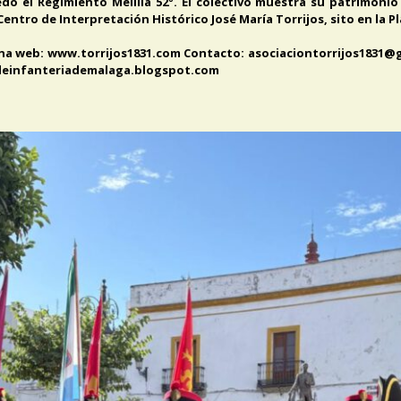
edó el Regimiento Melilla 52º. El colectivo muestra su patrimonio
 Centro de Interpretación Histórico José María Torrijos, sito en la Pl
gina web: www.torrijos1831.com Contacto: asociaciontorrijos1831@
odeinfanteriademalaga.blogspot.com