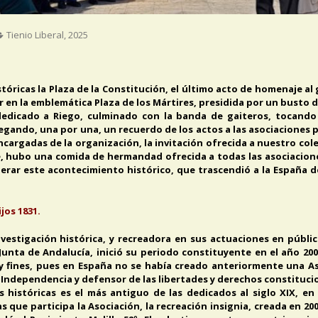
Tienio Liberal
,
2025
tóricas la Plaza de la Constitución, el último acto de homenaje al
r en la emblemática Plaza de los Mártires, presidida por un busto d
icado a Riego, culminado con la banda de gaiteros, tocando l
regando, una por una, un recuerdo de los actos a las asociaciones 
cargadas de la organización, la invitación ofrecida a nuestro co
rde, hubo una comida de hermandad ofrecida a todas las asociacio
erar este acontecimiento histórico, que trascendió a la España 
jos 1831.
investigación histórica, y recreadora en sus actuaciones en públ
 Junta de Andalucía, inició su periodo constituyente en el año 20
n y fines, pues en España no se había creado anteriormente una As
de Independencia y defensor de las libertades y derechos constituci
s históricas es el más antiguo de las dedicados al siglo XIX, en
as que participa la Asociación, la recreación insignia, creada en 20