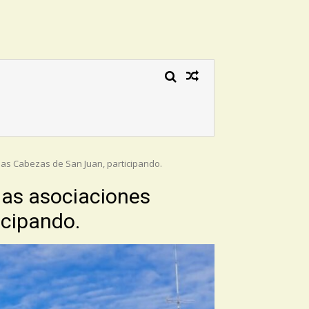
las Cabezas de San Juan, participando.
 las asociaciones
icipando.