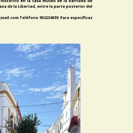
 histórico en la casa museo de la barriada de
aza de la Libertad, entre la parte posterior del
gmail.com Teléfono 952234039. Para específicas